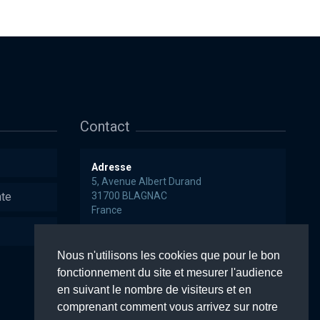
Contact
Adresse
5, Avenue Albert Durand
nte
31700 BLAGNAC
France
Téléphone
+33 (0)5 34 25 97 47
Nous n'utilisons les cookies que pour le bon
Fax
+33 (0)5 17 47 51 83
fonctionnement du site et mesurer l'audience
Email
info@diagomics.com
en suivant le nombre de visiteurs et en
comprenant comment vous arrivez sur notre
Sitemap