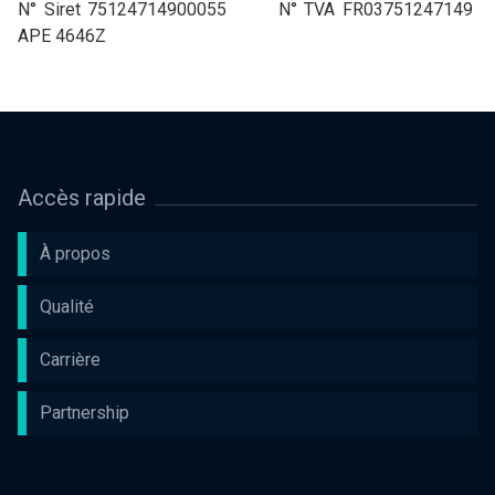
N° Siret 75124714900055 N° TVA FR03751247149
APE 4646Z
Accès rapide
À propos
Qualité
Carrière
Partnership