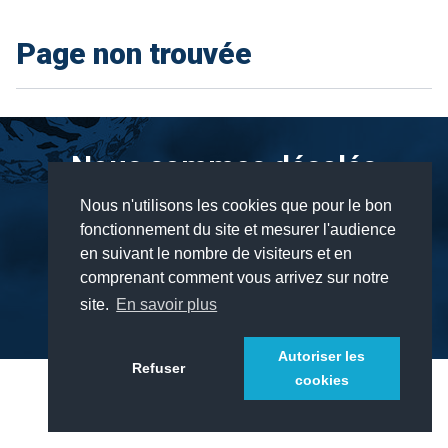
Page non trouvée
Nous sommes désolés
Nous n'utilisons les cookies que pour le bon
Nous n'avons pas pu trouver votre page.
fonctionnement du site et mesurer l'audience
en suivant le nombre de visiteurs et en
comprenant comment vous arrivez sur notre
Retourner sur la page d'accueil
site.
En savoir plus
Autoriser les
Refuser
cookies